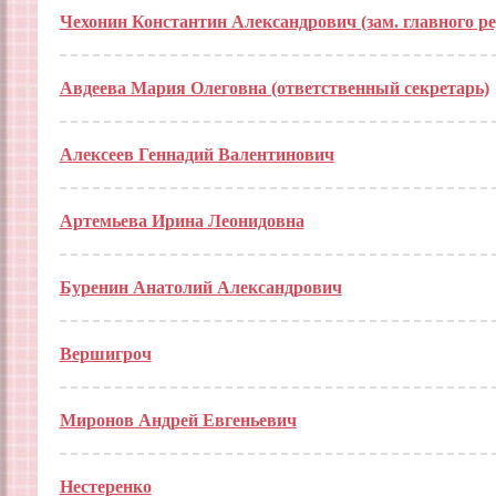
Чехонин Константин Александрович (зам. главного ре
Авдеева Мария Олеговна (ответственный секретарь)
Алексеев Геннадий Валентинович
Артемьева Ирина Леонидовна
Буренин Анатолий Александрович
Вершигроч
Миронов Андрей Евгеньевич
Нестеренко