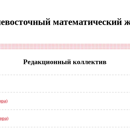
евосточный математический 
Редакционный коллектив
ора)
ора)