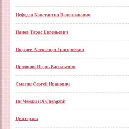
Нефедев Константин Валентинович
Панов Тарас Евгеньевич
Подгаев Александр Григорьевич
Прохоров Игорь Васильевич
Смагин Сергей Иванович
Ци Ченжи (Qi Chengzhi)
Цинтерхов